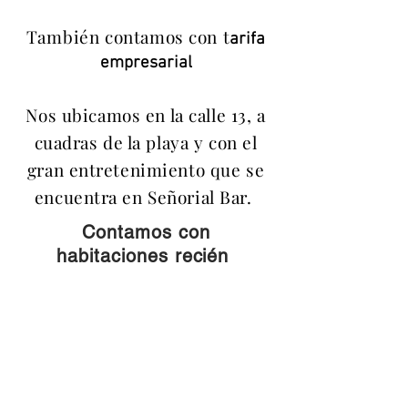
También
contamos con t
arifa
empresarial
Nos ubicamos en la calle 13, a
cuadras de la playa y con el
gran entretenimiento que se
encuentra en Señorial Bar.
Contamos con
habitaciones
recién
remodeladas
Politica de
Reservación
/
Cancelación
:
- Cancelaciones tienen que ser realizadas 48
horas antes de la fecha de la reserva